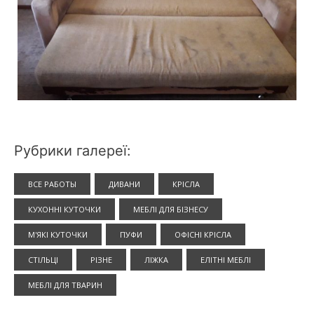
Рубрики галереї:
ВСЕ РАБОТЫ
ДИВАНИ
КРІСЛА
КУХОННІ КУТОЧКИ
МЕБЛІ ДЛЯ БІЗНЕСУ
М'ЯКІ КУТОЧКИ
ПУФИ
ОФІСНІ КРІСЛА
СТІЛЬЦІ
РІЗНЕ
ЛІЖКА
ЕЛІТНІ МЕБЛІ
МЕБЛІ ДЛЯ ТВАРИН