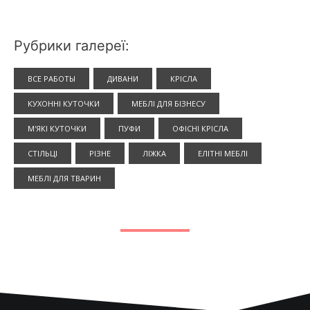
Рубрики галереї:
ВСЕ РАБОТЫ
ДИВАНИ
КРІСЛА
КУХОННІ КУТОЧКИ
МЕБЛІ ДЛЯ БІЗНЕСУ
М'ЯКІ КУТОЧКИ
ПУФИ
ОФІСНІ КРІСЛА
СТІЛЬЦІ
РІЗНЕ
ЛІЖКА
ЕЛІТНІ МЕБЛІ
МЕБЛІ ДЛЯ ТВАРИН