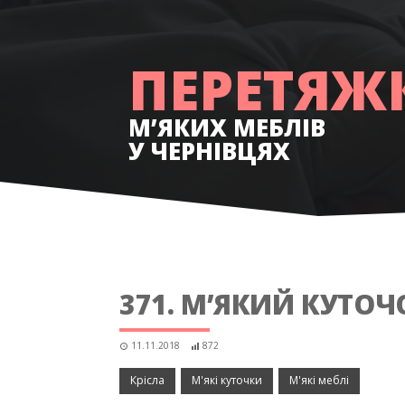
РЕСТАВР
ПЕРЕТЯЖ
М’ЯКИХ МЕБЛІВ
У ЧЕРНІВЦЯХ
371. М’ЯКИЙ КУТОЧ
11.11.2018
872
Крісла
М'які куточки
М'які меблі