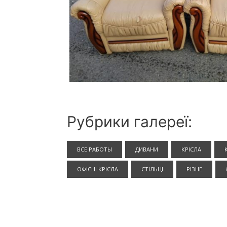
Рубрики галереї:
ВСЕ РАБОТЫ
ДИВАНИ
КРІСЛА
ОФІСНІ КРІСЛА
СТІЛЬЦІ
РІЗНЕ