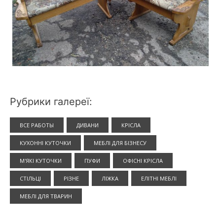
Рубрики галереї:
ВСЕ РАБОТЫ
ДИВАНИ
КРІСЛА
КУХОННІ КУТОЧКИ
МЕБЛІ ДЛЯ БІЗНЕСУ
М'ЯКІ КУТОЧКИ
ПУФИ
ОФІСНІ КРІСЛА
СТІЛЬЦІ
РІЗНЕ
ЛІЖКА
ЕЛІТНІ МЕБЛІ
МЕБЛІ ДЛЯ ТВАРИН