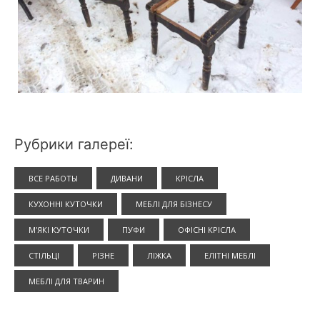
Рубрики галереї:
ВСЕ РАБОТЫ
ДИВАНИ
КРІСЛА
КУХОННІ КУТОЧКИ
МЕБЛІ ДЛЯ БІЗНЕСУ
М'ЯКІ КУТОЧКИ
ПУФИ
ОФІСНІ КРІСЛА
СТІЛЬЦІ
РІЗНЕ
ЛІЖКА
ЕЛІТНІ МЕБЛІ
МЕБЛІ ДЛЯ ТВАРИН