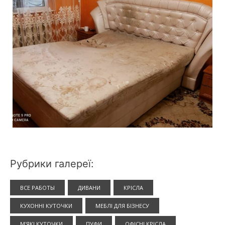
Рубрики галереї:
ВСЕ РАБОТЫ
ДИВАНИ
КРІСЛА
КУХОННІ КУТОЧКИ
МЕБЛІ ДЛЯ БІЗНЕСУ
М'ЯКІ КУТОЧКИ
ПУФИ
ОФІСНІ КРІСЛА