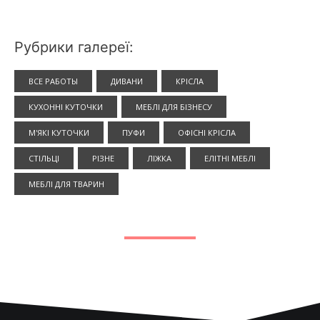
Рубрики галереї:
ВСЕ РАБОТЫ
ДИВАНИ
КРІСЛА
КУХОННІ КУТОЧКИ
МЕБЛІ ДЛЯ БІЗНЕСУ
М'ЯКІ КУТОЧКИ
ПУФИ
ОФІСНІ КРІСЛА
СТІЛЬЦІ
РІЗНЕ
ЛІЖКА
ЕЛІТНІ МЕБЛІ
МЕБЛІ ДЛЯ ТВАРИН